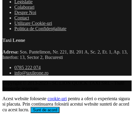
Legislatie
Colaborari
Despre Noi
Contact
Utilizare Cookie-uri
Politica de Confidențialitate
Taxi Leone
Adresa:
Sos. Pantelimon, Nr. 221, Bl. 201 A, Sc. 2, Et. 1, Ap. 13,
Interfon: 13, Sector 2, Bucuresti
0785 222 074
info@taxileone.ro
Copyright © 2013-2023 - SC LION QUICK TAXI SRL - Toate
drepturile rezervate.
Acest website foloseste
cookie-uri
pentru a oferi o experienta sigura
si placuta. Prin continuarea folosirii acestui website sunteti de acord
cu acest lucru.
Sunt de acord