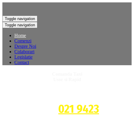
Toggle navigation
Toggle navigation
Home
Comenzi
Despre Noi
Colaborari
Legislatie
Contact
Comanda Taxi
Usor si Rapid
021 9423