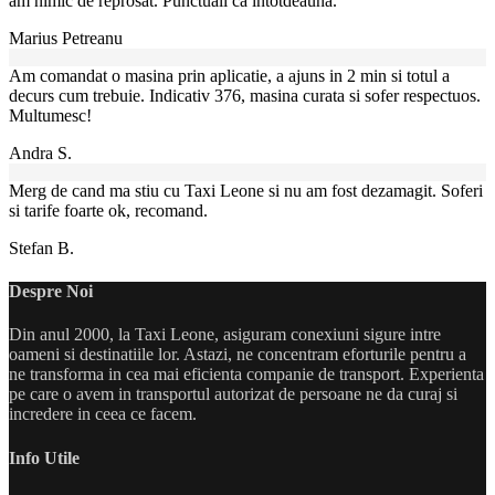
am nimic de reprosat. Punctuali ca intotdeauna.
Marius Petreanu
Am comandat o masina prin aplicatie, a ajuns in 2 min si totul a
decurs cum trebuie. Indicativ 376, masina curata si sofer respectuos.
Multumesc!
Andra S.
Merg de cand ma stiu cu Taxi Leone si nu am fost dezamagit. Soferi
si tarife foarte ok, recomand.
Stefan B.
Despre Noi
Din anul 2000, la Taxi Leone, asiguram conexiuni sigure intre
oameni si destinatiile lor. Astazi, ne concentram eforturile pentru a
ne transforma in cea mai eficienta companie de transport. Experienta
pe care o avem in transportul autorizat de persoane ne da curaj si
incredere in ceea ce facem.
Info Utile